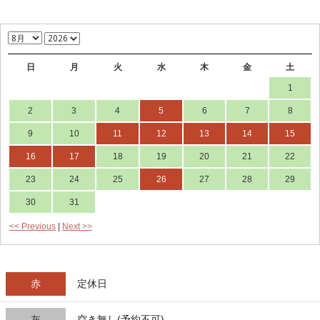
t
n
日
月
火
水
木
金
土
a
1
v
2
3
4
5
6
7
8
i
9
10
11
12
13
14
15
g
16
17
18
19
20
21
22
a
23
24
25
26
27
28
29
t
30
31
i
<< Previous
|
Next >>
o
n
赤
定休日
灰
空き無し(予約不可)