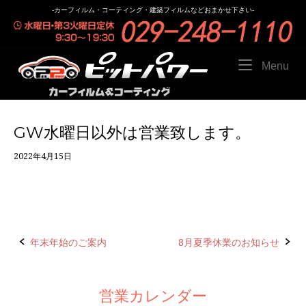
Skip
-カーフィルム・コーティング・建築フィルムなどおまかせ下さい-
to
content
Menu
Me
GW水曜日以外は営業致します。
2022年4月15日
年末年始のご案内
8月夏季休業のお知らせ
P
o
営業カレンダー
s