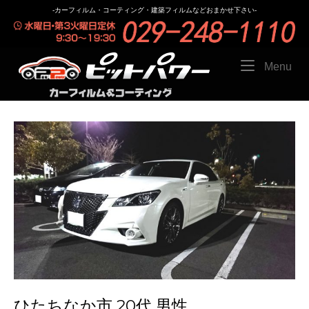
Skip
-カーフィルム・コーティング・建築フィルムなどおまかせ下さい-
to
content
Menu
Me
ひたちなか市 20代 男性